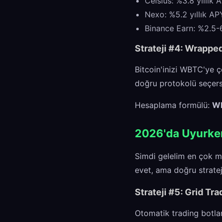
Celsius: %3.8 yıllık 
Nexo: %5.2 yıllık AP
Binance Earn: %2.5-
Strateji #4: Wrappe
Bitcoin'inizi WBTC'ye ç
doğru protokolü seçersen
Hesaplama formülü:
WB
2026'da Uyurken
Simdi gelelim en çok me
evet, ama doğru strateji
Strateji #5: Grid Tra
Otomatik trading botlar