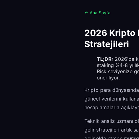
← Ana Sayfa
2026 Kripto P
Stratejileri
TL;DR:
2026'da kri
staking %4-8 yıllı
Risk seviyenize g
öneriliyor.
Kripto para dünyasınd
güncel verilerini kullan
hesaplamalarla açıklay
Teknik analiz uzmanı ola
gelir stratejileri artık 
gelir elde etmek mümk