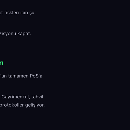
riskleri için şu
zisyonu kapat.
rı
um'un tamamen PoS'a
 Gayrimenkul, tahvil
protokoller gelişiyor.