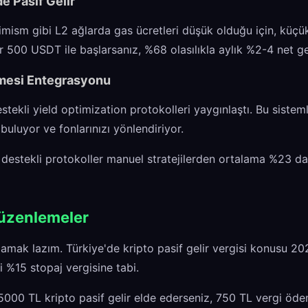
e Pasif Gelir
mism gibi L2 ağlarda gas ücretleri düşük olduğu için, küçük
r 500 USDT ile başlarsanız, %68 olasılıkla aylık %2-4 net get
mesi Entegrasyonu
ekli yield optimization protokolleri yaygınlaştı. Bu sistem
ı buluyor ve fonlarınızı yönlendiriyor.
AI destekli protokoller manuel stratejilerden ortalama %23 d
Düzenlemeler
mak lazım. Türkiye'de kripto pasif gelir vergisi konusu 202
i %15 stopaj vergisine tabi.
5000 TL kripto pasif gelir elde ederseniz, 750 TL vergi öde