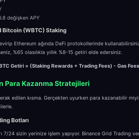
APY
Y
6.8 değişken APY
d Bitcoin (WBTC) Staking
evirip Ethereum ağında DeFi protokollerinde kullanabilirsin
iz, %65 olasılıkla yıllık %8-15 getiri elde edersiniz.
TC Getiri = (Staking Rewards + Trading Fees) - Gas Fee
 Para Kazanma Stratejileri
rak edilen kısma. Gerçekten uyurken para kazanabilir miyiz
lerle.
ding Botları
ı 7/24 sizin yerinize işlem yapıyor. Binance Grid Trading ver