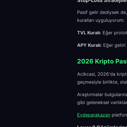
Stop-Loss Stratejile
Pasif gelir dediysek de
kuralları uyguluyorum:
TVL Kuralı:
Eğer protok
APY Kuralı:
Eğer getiri 
2026 Kripto Pasi
Acikcasi, 2026'da krip
geçmesiyle birlikte, sta
Araştırmalar bulguların
gibi geleneksel varlıkla
Evdeparakazan
platform