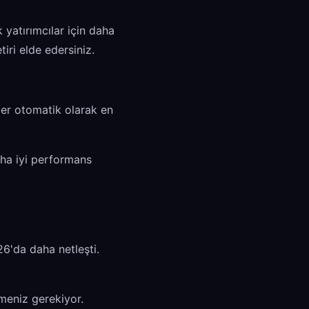
 yatırımcılar için daha
iri elde edersiniz.
ler otomatik olarak en
aha iyi performans
6'da daha netleşti.
meniz gerekiyor.