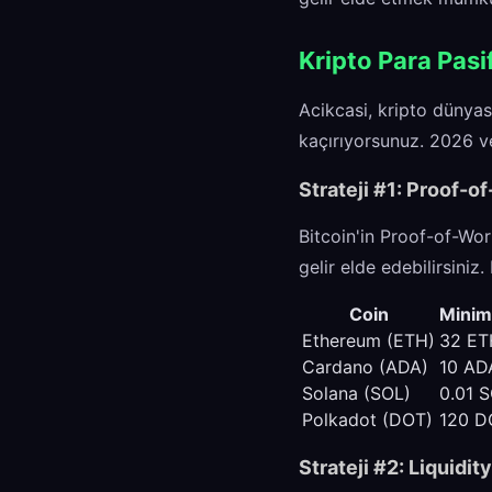
Kripto Para Pasi
Acikcasi, kripto dünyas
kaçırıyorsunuz. 2026 ve
Strateji #1: Proof-o
Bitcoin'in Proof-of-Wor
gelir elde edebilirsiniz
Coin
Minim
Ethereum (ETH)
32 ET
Cardano (ADA)
10 AD
Solana (SOL)
0.01 
Polkadot (DOT)
120 D
Strateji #2: Liquidi