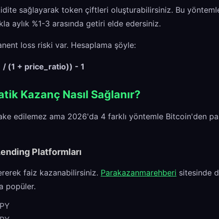
kidite sağlayarak token çiftleri oluşturabilirsiniz. Bu yönte
kla aylık %1-3 arasında getiri elde edersiniz.
nent loss riski var. Hesaplama şöyle:
 / (1 + price_ratio)) - 1
atik Kazanç Nasıl Sağlanır?
take edilemez ama 2026'da 4 farklı yöntemle Bitcoin'den pas
Lending Platformları
ererek faiz kazanabilirsiniz.
Parakazanmarehberi
sitesinde d
a popüler.
APY