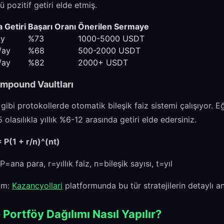
ü pozitif getiri elde etmiş.
 Getiri
Başarı Oranı
Önerilen Sermaye
ay
%73
1000-5000 USDT
/ay
%68
500-2000 USDT
/ay
%82
2000+ USDT
ompound Vaultları
ibi protokollerde otomatik bileşik faiz sistemi çalışıyor. 
olasılıkla yıllık %6-12 arasında getiri elde edersiniz.
 P(1 + r/n)^(nt)
P=ana para, r=yıllık faiz, n=bileşik sayısı, t=yıl
im:
Kazancyollari
platformunda bu tür stratejilerin detaylı anal
 Portföy Dağılımı Nasıl Yapılır?