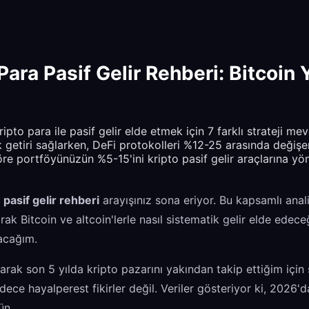
ara Pasif Gelir Rehberi: Bitcoin 
pto para ile pasif gelir elde etmek için 7 farklı strateji mev
k getiri sağlarken, DeFi protokolleri %12-25 arasında değişe
öre portföyünüzün %5-15'ini kripto pasif gelir araçlarına yö
a
pasif gelir rehberi
arayışınız sona eriyor. Bu kapsamlı anal
arak Bitcoin ve altcoin'lerle nasıl sistematik gelir elde edec
acağım.
rak son 5 yılda kripto pazarını yakından takip ettiğim için s
sadece hayalperest fikirler değil. Veriler gösteriyor ki, 2026'
ün.