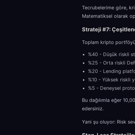
Tecrubelerime göre, kri
Matematiksel olarak op
Strateji #7: Çeşitlen
Toplam kripto portföyü
%40 - Düşük riskli s
%25 - Orta riskli DeF
%20 - Lending platf
%10 - Yüksek riskli y
%5 - Deneysel proto
Bu dağılımla eğer 10,00
edersiniz.
Yani şu oluyor: Risk se