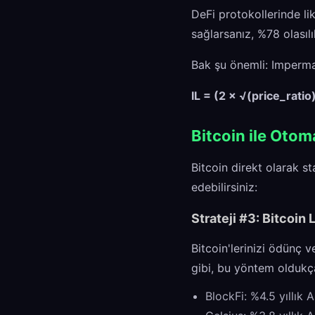
DeFi protokollerinde li
sağlarsanız, %78 olasılı
Bak şu önemli: Imperma
IL = (2 × √(price_ratio)
Bitcoin ile Otom
Bitcoin direkt olarak s
edebilirsiniz:
Strateji #3: Bitcoin 
Bitcoin'lerinizi ödünç v
gibi, bu yöntem oldukç
BlockFi: %4.5 yıllık 