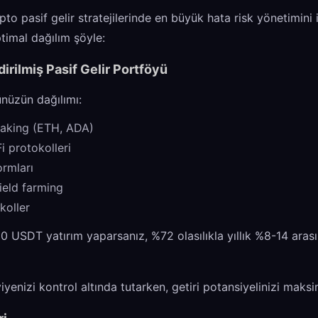
pto pasif gelir stratejilerinde en büyük hata risk yönetimini
timal dağılım şöyle:
dirilmiş Pasif Gelir Portföyü
nüzün dağılımı:
taking (ETH, ADA)
i protokolleri
ormları
ield farming
koller
0 USDT yatırım yaparsanız, %72 olasılıkla yıllık %8-14 arası
viyenizi kontrol altında tutarken, getiri potansiyelinizi maks