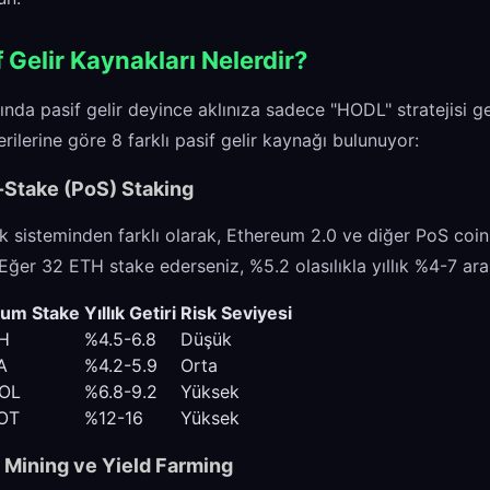
f Gelir Kaynakları Nelerdir?
ında pasif gelir deyince aklınıza sadece "HODL" stratejisi g
rilerine göre 8 farklı pasif gelir kaynağı bulunuyor:
f-Stake (PoS) Staking
k sisteminden farklı olarak, Ethereum 2.0 ve diğer PoS coi
. Eğer 32 ETH stake ederseniz, %5.2 olasılıkla yıllık %4-7 aras
um Stake
Yıllık Getiri
Risk Seviyesi
H
%4.5-6.8
Düşük
A
%4.2-5.9
Orta
SOL
%6.8-9.2
Yüksek
OT
%12-16
Yüksek
ty Mining ve Yield Farming