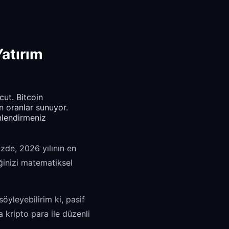
Yatırım
cut. Bitcoin
n oranlar sunuyor.
nlendirmeniz
izde, 2026 yılının en
eğinizi matematiksel
öyleyebilirim ki, pasif
da kripto para ile düzenli