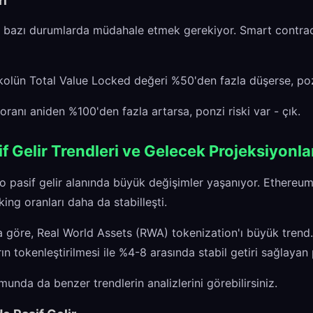
ri
, bazı durumlarda müdahale etmek gerekiyor. Smart contract 
olün Total Value Locked değeri %50'den fazla düşerse, po
oranı aniden %100'den fazla artarsa, ponzi riski var - çık.
f Gelir Trendleri ve Gelecek Projeksiyonla
to pasif gelir alanında büyük değişimler yaşanıyor. Ethere
king oranları daha da stabilleşti.
a göre, Real World Assets (RWA) tokenization'ı büyük trend.
rın tokenleştirilmesi ile %4-8 arasında stabil getiri sağlayan 
unda da benzer trendlerin analizlerini görebilirsiniz.