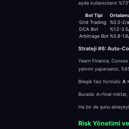
ayda kullanıcıların %73'
Bot Tipi
Ortalama
Grid Trading
%0.5-2/
DCA Bot
%1.2-3.5
Arbitrage Bot
%0.8-1.8
Strateji #6: Auto-C
Yearn Finance, Convex g
yatırım yaparsanız, %85 
Bileşik faiz formülü:
A =
Burada: A=final miktar, 
Ha bir de şunu ekleyey
Risk Yönetimi ve