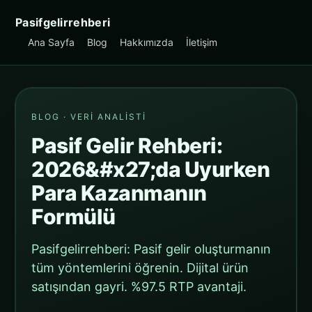
Pasifgelirrehberi
Ana Sayfa
Blog
Hakkımızda
İletişim
BLOG · VERI ANALISTI
Pasif Gelir Rehberi:
2026&#x27;da Uyurken
Para Kazanmanın
Formülü
Pasifgelirrehberi: Pasif gelir oluşturmanın
tüm yöntemlerini öğrenin. Dijital ürün
satışından gayri. %97.5 RTP avantaji.