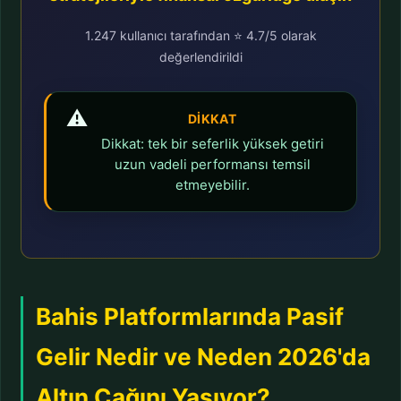
1.247 kullanıcı tarafından ⭐ 4.7/5 olarak
değerlendirildi
⚠️
DIKKAT
Dikkat: tek bir seferlik yüksek getiri
uzun vadeli performansı temsil
etmeyebilir.
Bahis Platformlarında Pasif
Gelir Nedir ve Neden 2026'da
Altın Çağını Yaşıyor?