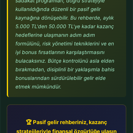
sadakat programları, doğru stratejiyle
kullanıldığında düzenli bir pasif gelir
kaynağına dönüşebilir. Bu rehberde, aylık
5.000 TL'den 50.000 TL'ye kadar kazanç
hedeflerine ulaşmanın adım adım
formülünü, risk yönetimi tekniklerini ve en
iyi bonus fırsatlarının karşılaştırmasını
bulacaksınız. Bütçe kontrolünü asla elden
bırakmadan, disiplinli bir yaklaşımla bahis
bonuslarından sürdürülebilir gelir elde
etmek mümkündür.
🏆 Pasif gelir rehberiniz, kazanç
stratejileriyle finansal özgürlüğe ulaşın