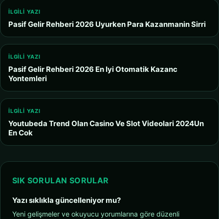
İLGILI YAZI
Pasif Gelir Rehberi 2026 Uyurken Para Kazanmanin Sirri
İLGILI YAZI
Pasif Gelir Rehberi 2026 En Iyi Otomatik Kazanc
Yontemleri
İLGILI YAZI
Youtubeda Trend Olan Casino Ve Slot Videolari 2024Un
En Cok
SIK SORULAN SORULAR
Yazı sıklıkla güncelleniyor mu?
Yeni gelişmeler ve okuyucu yorumlarına göre düzenli