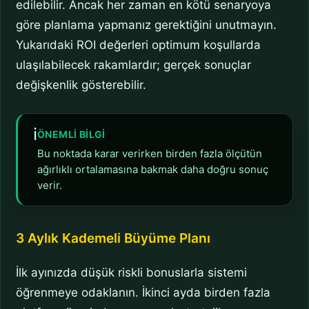
edilebilir. Ancak her zaman en kötü senaryoya
göre planlama yapmanız gerektiğini unutmayın.
Yukarıdaki ROI değerleri optimum koşullarda
ulaşılabilecek rakamlardır; gerçek sonuçlar
değişkenlik gösterebilir.
ℹ️
ÖNEMLI BILGI
Bu noktada karar verirken birden fazla ölçütün
ağırlıklı ortalamasına bakmak daha doğru sonuç
verir.
3 Aylık Kademeli Büyüme Planı
İlk ayınızda düşük riskli bonuslarla sistemi
öğrenmeye odaklanın. İkinci ayda birden fazla