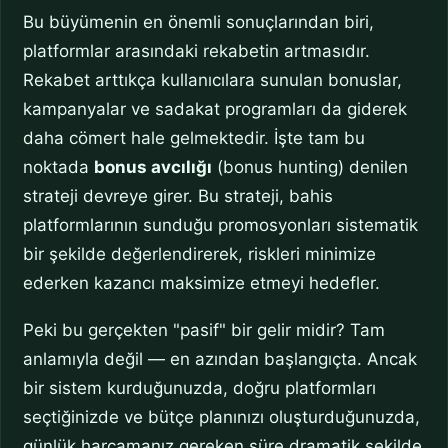
Bu büyümenin en önemli sonuçlarından biri,
platformlar arasındaki rekabetin artmasıdır.
Rekabet arttıkça kullanıcılara sunulan bonuslar,
kampanyalar ve sadakat programları da giderek
daha cömert hale gelmektedir. İşte tam bu
noktada
bonus avcılığı
(bonus hunting) denilen
strateji devreye girer. Bu strateji, bahis
platformlarının sunduğu promosyonları sistematik
bir şekilde değerlendirerek, riskleri minimize
ederken kazancı maksimize etmeyi hedefler.
Peki bu gerçekten "pasif" bir gelir midir? Tam
anlamıyla değil — en azından başlangıçta. Ancak
bir sistem kurduğunuzda, doğru platformları
seçtiğinizde ve bütçe planınızı oluşturduğunuzda,
günlük harcamanız gereken süre dramatik şekilde