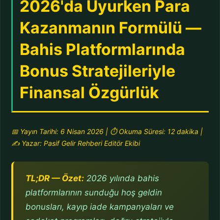
2026'da Uyurken Para
Kazanmanın Formülü —
Bahis Platformlarında
Bonus Stratejileriyle
Finansal Özgürlük
📅 Yayın Tarihi: 6 Nisan 2026 | ⏱ Okuma Süresi: 12 dakika |
✍️ Yazar: Pasif Gelir Rehberi Editör Ekibi
TL;DR — Özet:
2026 yılında bahis
platformlarının sunduğu hoş geldin
bonusları, kayıp iade kampanyaları ve