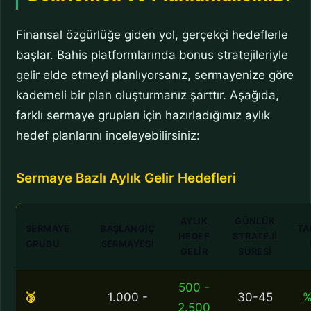
Finansal özgürlüğe giden yol, gerçekçi hedeflerle
başlar. Bahis platformlarında bonus stratejileriyle
gelir elde etmeyi planlıyorsanız, sermayenize göre
kademeli bir plan oluşturmanız şarttır. Aşağıda,
farklı sermaye grupları için hazırladığımız aylık
hedef planlarını inceleyebilirsiniz:
Sermaye Bazlı Aylık Gelir Hedefleri
AYLIK
GÜNLÜK
SERMAYE
BAŞLANGIÇ
TA
HEDEF
STRATEJI
GRUBU
SERMAYESI
GELIR
SÜRESI
500 -
🥉
1.000 -
30-45
%
2.500