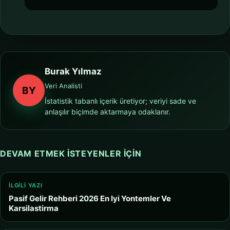
Burak Yılmaz
Veri Analisti
BY
İstatistik tabanlı içerik üretiyor; veriyi sade ve
anlaşılır biçimde aktarmaya odaklanır.
DEVAM ETMEK ISTEYENLER IÇIN
İLGILI YAZI
Pasif Gelir Rehberi 2026 En Iyi Yontemler Ve
Karsilastirma