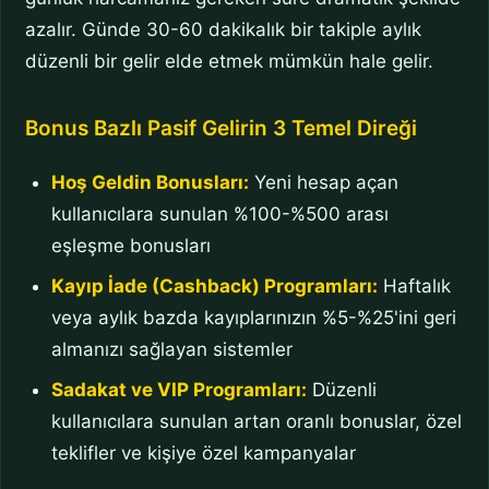
azalır. Günde 30-60 dakikalık bir takiple aylık
düzenli bir gelir elde etmek mümkün hale gelir.
Bonus Bazlı Pasif Gelirin 3 Temel Direği
Hoş Geldin Bonusları:
Yeni hesap açan
kullanıcılara sunulan %100-%500 arası
eşleşme bonusları
Kayıp İade (Cashback) Programları:
Haftalık
veya aylık bazda kayıplarınızın %5-%25'ini geri
almanızı sağlayan sistemler
Sadakat ve VIP Programları:
Düzenli
kullanıcılara sunulan artan oranlı bonuslar, özel
teklifler ve kişiye özel kampanyalar