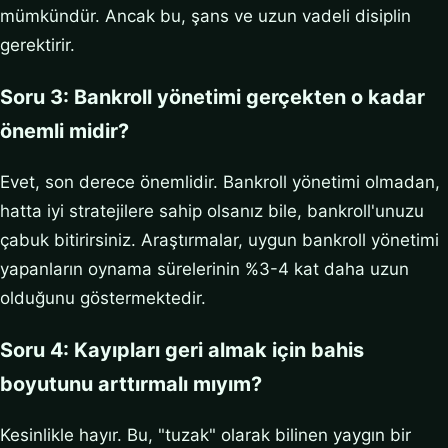
mümkündür. Ancak bu, şans ve uzun vadeli disiplin
gerektirir.
Soru 3: Bankroll yönetimi gerçekten o kadar
önemli midir?
Evet, son derece önemlidir. Bankroll yönetimi olmadan,
hatta iyi stratejilere sahip olsanız bile, bankroll'unuzu
çabuk bitirirsiniz. Araştırmalar, uygun bankroll yönetimi
yapanların oynama sürelerinin %3-4 kat daha uzun
olduğunu göstermektedir.
Soru 4: Kayıpları geri almak için bahis
boyutunu arttırmalı mıyım?
Kesinlikle hayır. Bu, "tuzak" olarak bilinen yaygın bir