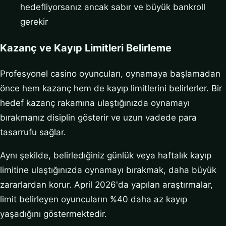
hedefliyorsanız ancak sabır ve büyük bankroll
gerekir
Kazanç ve Kayıp Limitleri Belirleme
Profesyonel casino oyuncuları, oynamaya başlamadan
önce hem kazanç hem de kayıp limitlerini belirlerler. Bir
hedef kazanç rakamına ulaştığınızda oynamayı
bırakmanız disiplin gösterir ve uzun vadede para
tasarrufu sağlar.
Aynı şekilde, belirledığiniz günlük veya haftalık kayıp
limitine ulaştığınızda oynamayı bırakmak, daha büyük
zararlardan korur. April 2026'da yapılan araştırmalar,
limit belirleyen oyuncuların %40 daha az kayıp
yaşadığını göstermektedir.