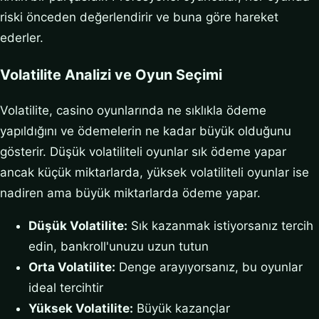
riski önceden değerlendirir ve buna göre hareket
ederler.
Volatilite Analizi ve Oyun Seçimi
Volatilite, casino oyunlarında ne sıklıkla ödeme
yapıldığını ve ödemelerin ne kadar büyük olduğunu
gösterir. Düşük volatiliteli oyunlar sık ödeme yapar
ancak küçük miktarlarda, yüksek volatiliteli oyunlar ise
nadiren ama büyük miktarlarda ödeme yapar.
Düşük Volatilite:
Sık kazanmak istiyorsanız tercih
edin, bankroll'unuzu uzun tutun
Orta Volatilite:
Denge arayıyorsanız, bu oyunlar
ideal tercihtir
Yüksek Volatilite:
Büyük kazançlar