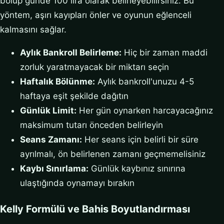
bölüp günde 100 lira olarak belirleyebilirsiniz. Bu
yöntem, aşırı kayıpları önler ve oyunun eğlenceli
kalmasını sağlar.
Aylık Bankroll Belirleme:
Hiç bir zaman maddi
zorluk yaratmayacak bir miktarı seçin
Haftalık Bölünme:
Aylık bankroll'unuzu 4-5
haftaya eşit şekilde dağıtın
Günlük Limit:
Her gün oynarken harcayacağınız
maksimum tutarı önceden belirleyin
Seans Zamanı:
Her seans için belirli bir süre
ayrılmalı, ön belirlenen zamanı geçmemelisiniz
Kaybı Sınırlama:
Günlük kaybınız sınırına
ulaştığında oynamayı bırakın
Kelly Formülü ve Bahis Boyutlandırması