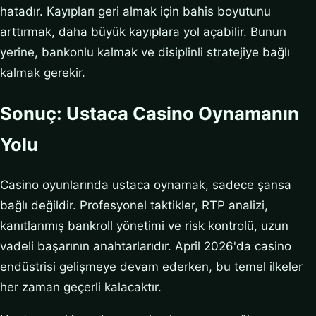
hatadır. Kayıpları geri almak için bahis boyutunu
arttırmak, daha büyük kayıplara yol açabilir. Bunun
yerine, bankonlu kalmak ve disiplinli stratejiye bağlı
kalmak gerekir.
Sonuç: Ustaca Casino Oynamanın
Yolu
Casino oyunlarında ustaca oynamak, sadece şansa
bağlı değildir. Profesyonel taktikler, RTP analizi,
kanıtlanmış bankroll yönetimi ve risk kontrolü, uzun
vadeli başarının anahtarlarıdır. April 2026'da casino
endüstrisi gelişmeye devam ederken, bu temel ilkeler
her zaman geçerli kalacaktır.