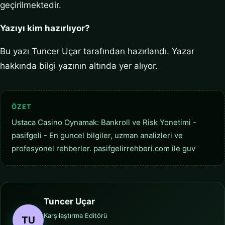
geçirilmektedir.
Yazıyı kim hazırlıyor?
Bu yazı Tuncer Uçar tarafından hazırlandı. Yazar
hakkında bilgi yazının altında yer alıyor.
ÖZET
Ustaca Casino Oynamak: Bankroll ve Risk Yonetimi -
pasifgeli - En guncel bilgiler, uzman analizleri ve
profesyonel rehberler. pasifgelirrehberi.com ile guv
Tuncer Uçar
Karşılaştırma Editörü
TU