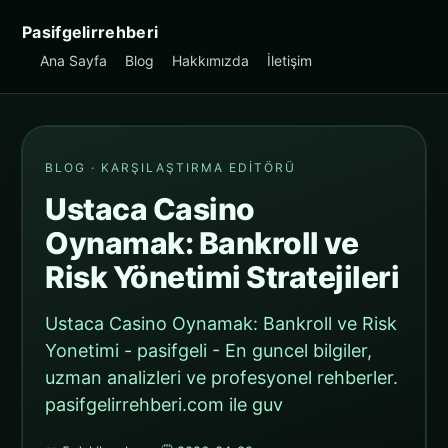
Pasifgelirrehberi
Ana Sayfa
Blog
Hakkımızda
İletişim
BLOG · KARŞILAŞTIRMA EDITÖRÜ
Ustaca Casino
Oynamak: Bankroll ve
Risk Yönetimi Stratejileri
Ustaca Casino Oynamak: Bankroll ve Risk
Yonetimi - pasifgeli - En guncel bilgiler,
uzman analizleri ve profesyonel rehberler.
pasifgelirrehberi.com ile guv