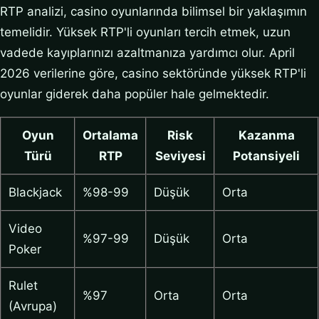
RTP analizi, casino oyunlarında bilimsel bir yaklaşımın
temelidir. Yüksek RTP'li oyunları tercih etmek, uzun
vadede kayıplarınızı azaltmanıza yardımcı olur. April
2026 verilerine göre, casino sektöründe yüksek RTP'li
oyunlar giderek daha popüler hale gelmektedir.
Oyun
Ortalama
Risk
Kazanma
Türü
RTP
Seviyesi
Potansiyeli
Blackjack
%98-99
Düşük
Orta
Video
%97-99
Düşük
Orta
Poker
Rulet
%97
Orta
Orta
(Avrupa)