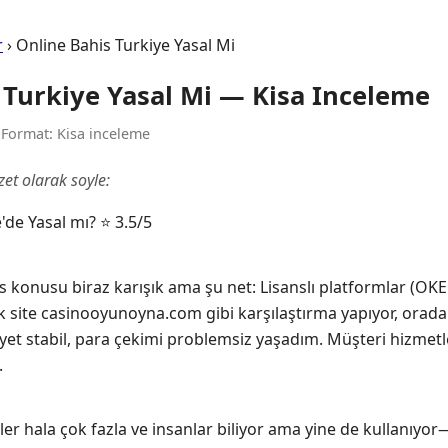
r
› Online Bahis Turkiye Yasal Mi
 Turkiye Yasal Mi — Kisa Inceleme
· Format: Kisa inceleme
zet olarak soyle:
'de Yasal mı? ⭐ 3.5/5
is konusu biraz karışık ama şu net: Lisanslı platformlar (O
ok site casinooyunoyna.com gibi karşılaştırma yapıyor, orada
et stabil, para çekimi problemsiz yaşadım. Müşteri hizmetl
.
ler hala çok fazla ve insanlar biliyor ama yine de kullanıyor—