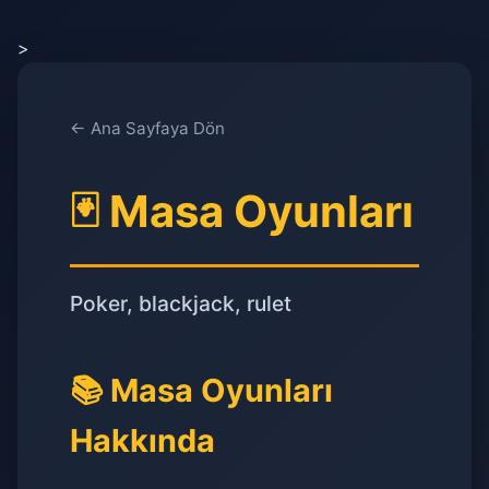
>
← Ana Sayfaya Dön
🃏 Masa Oyunları
Poker, blackjack, rulet
📚 Masa Oyunları
Hakkında