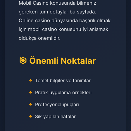
Mobil Casino konusunda bilmeniz
gereken tüm detaylar bu sayfada.
Online casino dünyasında başarılı olmak
için mobil casino konusunu iyi anlamak
oldukça önemlidir.
🎯 Önemli Noktalar
Temel bilgiler ve tanımlar
Pratik uygulama örnekleri
Profesyonel ipuçları
Sık yapılan hatalar