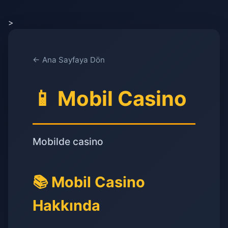
>
← Ana Sayfaya Dön
📱 Mobil Casino
Mobilde casino
📚 Mobil Casino
Hakkında