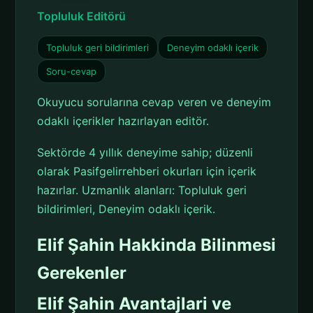
Topluluk Editörü
Topluluk geri bildirimleri
Deneyim odaklı içerik
Soru-cevap
Okuyucu sorularına cevap veren ve deneyim
odaklı içerikler hazırlayan editör.
Sektörde 4 yıllık deneyime sahip; düzenli
olarak Pasifgelirrehberi okurları için içerik
hazırlar. Uzmanlık alanları: Topluluk geri
bildirimleri, Deneyim odaklı içerik.
Elif Şahin Hakkinda Bilinmesi
Gerekenler
Elif Şahin Avantajlari ve