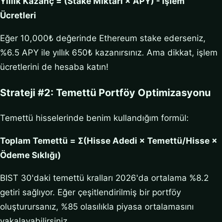
Yıllık Kazanç = (Stake Miktarı × APY) - İşlem
Ücretleri
Eğer 10,000₺ değerinde Ethereum stake ederseniz,
%6.5 APY ile yıllık 650₺ kazanırsınız. Ama dikkat, işlem
ücretlerini de hesaba katın!
Strateji #2: Temettü Portföy Optimizasyonu
Temettü hisselerinde benim kullandığım formül:
Toplam Temettü = Σ(Hisse Adedi × Temettü/Hisse ×
Ödeme Sıklığı)
BIST 30'daki temettü kralları 2026'da ortalama %8.2
getiri sağlıyor. Eğer çeşitlendirilmiş bir portföy
oluşturursanız, %85 olasılıkla piyasa ortalamasını
yakalayabilirsiniz.