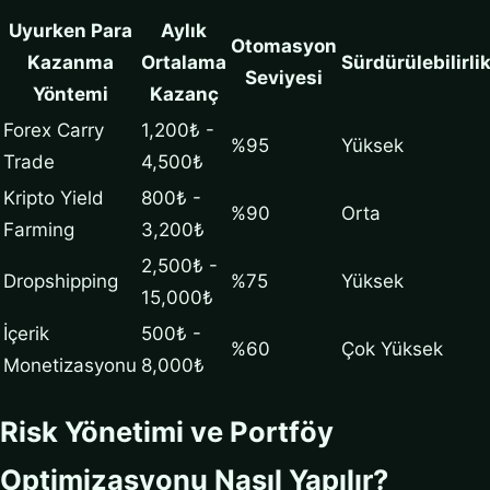
Uyurken Para
Aylık
Otomasyon
Kazanma
Ortalama
Sürdürülebilirli
Seviyesi
Yöntemi
Kazanç
Forex Carry
1,200₺ -
%95
Yüksek
Trade
4,500₺
Kripto Yield
800₺ -
%90
Orta
Farming
3,200₺
2,500₺ -
Dropshipping
%75
Yüksek
15,000₺
İçerik
500₺ -
%60
Çok Yüksek
Monetizasyonu
8,000₺
Risk Yönetimi ve Portföy
Optimizasyonu Nasıl Yapılır?