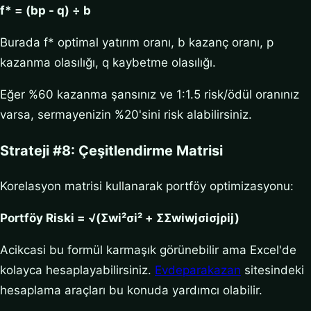
f* = (bp - q) ÷ b
Burada f* optimal yatırım oranı, b kazanç oranı, p
kazanma olasılığı, q kaybetme olasılığı.
Eğer %60 kazanma şansınız ve 1:1.5 risk/ödül oranınız
varsa, sermayenizin %20'sini risk alabilirsiniz.
Strateji #8: Çeşitlendirme Matrisi
Korelasyon matrisi kullanarak portföy optimizasyonu:
Portföy Riski = √(Σwi²σi² + ΣΣwiwjσiσjρij)
Acikcasi bu formül karmaşık görünebilir ama Excel'de
kolayca hesaplayabilirsiniz.
Evdeparakazan
sitesindeki
hesaplama araçları bu konuda yardımcı olabilir.