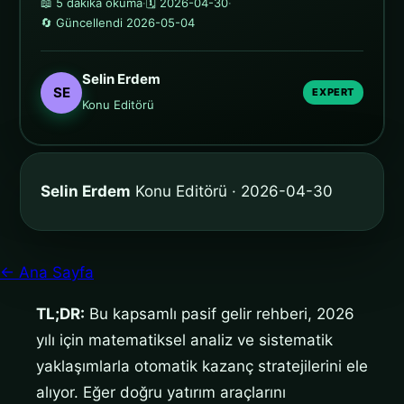
📖 5 dakika okuma
·
🗓️ 2026-04-30
·
🔄 Güncellendi 2026-05-04
Selin Erdem
SE
EXPERT
Konu Editörü
Selin Erdem
Konu Editörü · 2026-04-30
← Ana Sayfa
TL;DR:
Bu kapsamlı pasif gelir rehberi, 2026
yılı için matematiksel analiz ve sistematik
yaklaşımlarla otomatik kazanç stratejilerini ele
alıyor. Eğer doğru yatırım araçlarını