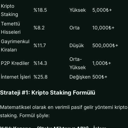
Kripto
%18.5
Yüksek
5,000₺+
Staking
Temettü
%8.2
Orta
10,000₺+
Hisseleri
Gayrimenkul
%11.7
Düşük
500,000₺+
Kiraları
Orta-
P2P Krediler
%14.3
1,000₺+
Yüksek
İnternet İşleri
%25.8
Değişken
500₺+
Strateji #1: Kripto Staking Formülü
Matematiksel olarak en verimli pasif gelir yöntemi kripto
staking. Formül şöyle: