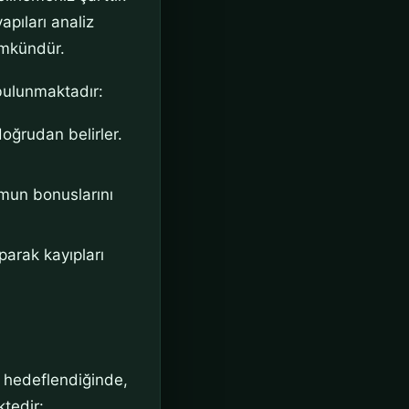
apıları analiz
mümkündür.
ulunmaktadır:
oğrudan belirler.
rmun bonuslarını
arak kayıpları
i hedeflendiğinde,
tedir: