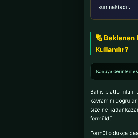
sunmaktadır.
🔢 Beklenen 
Kullanılır?
Konuya derinlemesi
Bahis platformların
kavramını doğru an
size ne kadar kaza
formüldür.
Formül oldukça basi