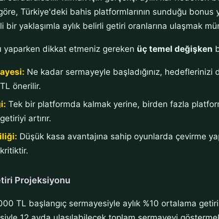
e göre, Türkiye'deki bahis platformlarının sunduğu bonus y
nli bir yaklaşımla aylık belirli getiri oranlarına ulaşmak 
sı yaparken dikkat etmeniz gereken
üç temel değişken
b
ayesi:
Ne kadar sermayeyle başladığınız, hedeflerinizi d
L önerilir.
i:
Tek bir platformda kalmak yerine, birden fazla platfo
tiriyi artırır.
liği:
Düşük kasa avantajına sahip oyunlarda çevirme yap
itiktir.
etiri Projeksiyonu
.000 TL başlangıç sermayesiyle aylık %10 ortalama getir
siyle 12 ayda ulaşılabilecek toplam sermayeyi göstermek