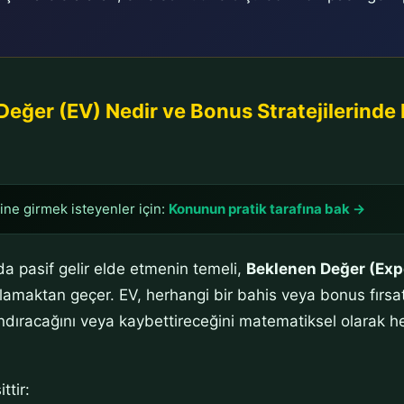
Değer (EV) Nedir ve Bonus Stratejilerinde 
ne girmek isteyenler için:
Konunun pratik tarafına bak →
da pasif gelir elde etmenin temeli,
Beklenen Değer (Exp
lamaktan geçer. EV, herhangi bir bahis veya bonus fırs
ndıracağını veya kaybettireceğini matematiksel olarak h
ttir: