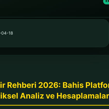
E
6-04-18
lir Rehberi 2026: Bahis Platf
ksel Analiz ve Hesaplamala