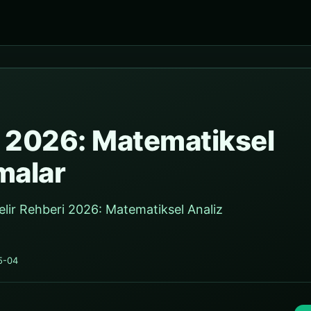
ri 2026: Matematiksel
malar
 Gelir Rehberi 2026: Matematiksel Analiz
5-04