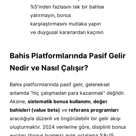
%5'inden fazlasını tek bir bahise
yatırmayın, bonus
karşılaştırmasını mutlaka yapın
ve duygusal kararlardan kaçının.
Bahis Platformlarında Pasif Gelir
Nedir ve Nasıl Çalışır?
Bahis platformlarında pasif gelir, geleneksel
anlamda "hiç çalışmadan para kazanmak" değildir.
Aksine,
sistematik bonus kullanımı
,
değer
bahisleri (value bets)
ve
referans programları
aracılığıyla düzenli ve öngörülebilir bir gelir akışı
oluşturmaktır. 2024 verilerine göre, disiplinli bonus
avcıları (bonus hunters) aylık ortalama %8-15