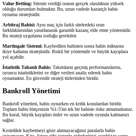
Value Betting:
Sitenin verdiği oranın gerçek olasılıktan yüksek
olduğu durumları bulmaktır. Bu, uzun vadede kazançlı bahis
oynama stratejisidir.
Arbitraj Bahisi:
Aynı maç için farklı sitelerdeki oran
farklılıklarından yararlanarak garantili kazanç elde etme yöntemidir.
Bu strateji uygulama zorluğu gerektirir.
Martingale Sistemi:
Kaybedilen bahisten sonra bahis miktarını
ikiye katlama stratejisidir. Riskli bir yöntemdir ve büyük kayıplara
yol açabilir.
İstatistik Tabanlı Bahis:
Takımların geçmiş performanslarını,
oyuncu istatistiklerini ve diğer verileri analiz ederek bahis
oynamaktır. En güvenilir strateji türlerinden biridir.
Bankroll Yönetimi
Bankroll yönetimi, bahis oynarken en kritik konulardan biridir.
Toplam bahis bütçenizin %1-5'ini tek bir bahiste riske atmamalısınız.
Bu kural, büyük kayıpları önler ve uzun vadede oyunda kalmanızı
sağlar.
Kesinlikle kaybetmeyi göze alamayacağınız paralarla bahis
oynamayın. Kira, fatura gibi zorunlu giderlerinizi ayırdıktan sonra