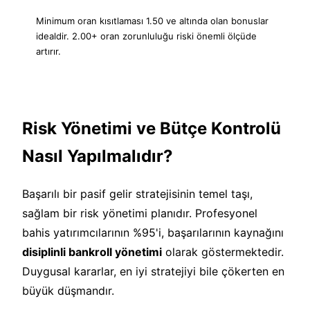
Minimum oran kısıtlaması 1.50 ve altında olan bonuslar
idealdir. 2.00+ oran zorunluluğu riski önemli ölçüde
artırır.
Risk Yönetimi ve Bütçe Kontrolü
Nasıl Yapılmalıdır?
Başarılı bir pasif gelir stratejisinin temel taşı,
sağlam bir risk yönetimi planıdır. Profesyonel
bahis yatırımcılarının %95'i, başarılarının kaynağını
disiplinli bankroll yönetimi
olarak göstermektedir.
Duygusal kararlar, en iyi stratejiyi bile çökerten en
büyük düşmandır.