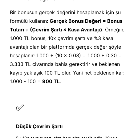
Bir bonusun gerçek değerini hesaplamak için şu
formülü kullanın:
Gerçek Bonus Değeri = Bonus
Tutarı ÷ (Çevrim Şartı × Kasa Avantajı)
. Örneğin,
1.000 TL bonus, 10x çevrim şartı ve %3 kasa
avantajı olan bir platformda gerçek değer şöyle
hesaplanır: 1.000 ÷ (10 × 0.03) = 1.000 ÷ 0.30 =
3.333 TL civarında bahis gerektirir ve beklenen
kayıp yaklaşık 100 TL olur. Yani net beklenen kar:
1.000 - 100 =
900 TL
.
✅
Düşük Çevrim Şartı
5x-10x çevrim şartı olan bonusları tercih edin. 30x ve