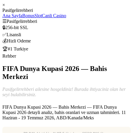
×
Pasifgelirrehberi
Ana Sayfa
Bonus
Slot
Canli Casino
☰
Pasifgelirrehberi
🔒
256-bit SSL
✅
Lisansli
💰
Hizli Odeme
🏆
#1 Turkiye
Rehber
FIFA Dunya Kupasi 2026 — Bahis
Merkezi
Pasifgelirrehberi ailesine hosgeldiniz! Burada ihtiyaciniz olan her
seyi bulabilirsiniz.
FIFA Dunya Kupasi 2026 — Bahis Merkezi — FIFA Dunya
Kupasi 2026 detayli analiz, bahis oranlari ve uzman tahminleri. 11
Haziran - 19 Temmuz 2026, ABD/Kanada/Meks