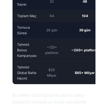
32
48
Sayısı
Toplam Maç
64
104
Turnuva
29 gün
39 gün
Süresi
Tahmini
~120+
Bonus
~200+ platform
platform
Kampanyası
Tahmini
$35
Global Bahis
$65+ Milyar
Milyar
Hacmi
Bu veriler, 2026 Dünya Kupası'nın bahis
endüstrisi tarihinde en büyük tek etkinlik