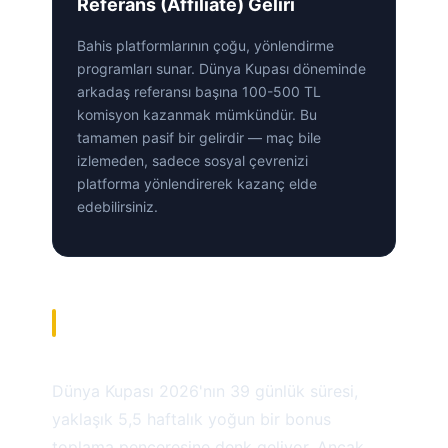
Referans (Affiliate) Geliri
Bahis platformlarının çoğu, yönlendirme
programları sunar. Dünya Kupası döneminde
arkadaş referansı başına 100-500 TL
komisyon kazanmak mümkündür. Bu
tamamen pasif bir gelirdir — maç bile
izlemeden, sadece sosyal çevrenizi
platforma yönlendirerek kazanç elde
edebilirsiniz.
Aylık Kâr Hedefleri Nasıl
Planlanmalı?
Dünya Kupası 2026'nın 39 günlük süresi,
yaklaşık 5,5 haftalık yoğun bir bonus
toplama penceresine denk geliyor. Ancak