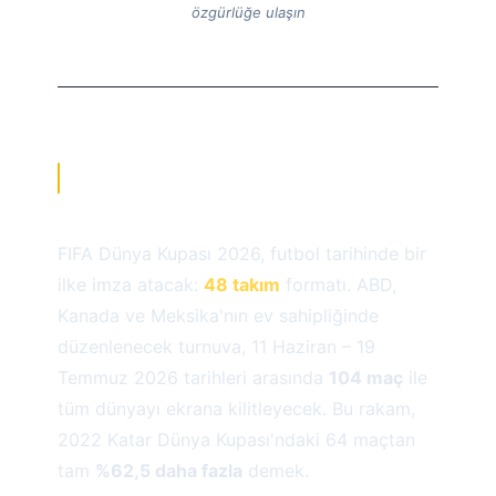
özgürlüğe ulaşın
Dünya Kupası 2026 Neden Bahis
Platformları İçin Altın Fırsat?
FIFA Dünya Kupası 2026, futbol tarihinde bir
ilke imza atacak:
48 takım
formatı. ABD,
Kanada ve Meksika'nın ev sahipliğinde
düzenlenecek turnuva, 11 Haziran – 19
Temmuz 2026 tarihleri arasında
104 maç
ile
tüm dünyayı ekrana kilitleyecek. Bu rakam,
2022 Katar Dünya Kupası'ndaki 64 maçtan
tam
%62,5 daha fazla
demek.