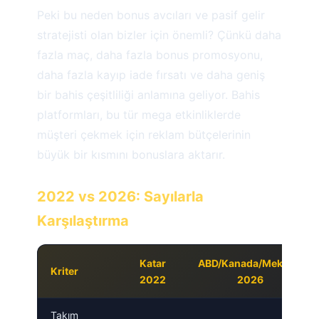
Peki bu neden bonus avcıları ve pasif gelir
stratejisti olan bizler için önemli? Çünkü daha
fazla maç, daha fazla bonus promosyonu,
daha fazla kayıp iade fırsatı ve daha geniş
bir bahis çeşitliliği anlamına geliyor. Bahis
platformları, bu tür mega etkinliklerde
müşteri çekmek için reklam bütçelerinin
büyük bir kısmını bonuslara aktarır.
2022 vs 2026: Sayılarla
Karşılaştırma
Katar
ABD/Kanada/Meksika
Kriter
2022
2026
Takım