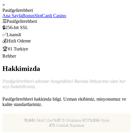
×
Pasifgelirrehberi
Ana Sayfa
Bonus
Slot
Canli Casino
☰
Pasifgelirrehberi
🔒
256-bit SSL
✅
Lisansli
💰
Hizli Odeme
🏆
#1 Turkiye
Rehber
Hakkimizda
Pasifgelirrehberi ailesine hosgeldiniz! Burada ihtiyaciniz olan her
seyi bulabilirsiniz.
Pasifgelirrehberi hakkinda bilgi. Uzman ekibimiz, misyonumuz ve
kalite standartlarimiz.
78,841
Aktif Uye
%97.5
Ortalama RTP
3,816
Oyun
475
Gunluk Kazanan