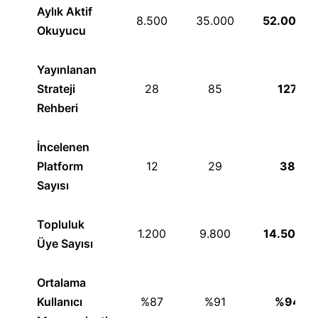
Aylık Aktif
8.500
35.000
52.000+
Okuyucu
Yayınlanan
Strateji
28
85
127
Rehberi
İncelenen
Platform
12
29
38
Sayısı
Topluluk
1.200
9.800
14.500+
Üye Sayısı
Ortalama
Kullanıcı
%87
%91
%94