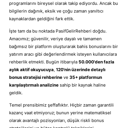
programlarını bireysel olarak takip ediyordu. Ancak bu
bilgilerin dağınık, eksik ve çoğu zaman yanıltıcı
kaynaklardan geldiğini fark ettik.
İşte tam da bu noktada PasifGelirRehberi doğdu.
Amacımız; güvenilir, veriye dayalı ve tamamen
bağımsız bir platform oluşturarak bahis bonuslarını bir
yatırım aracı gibi değerlendirmek isteyen kullanıcılara
rehberlik etmekti. Bugün itibarıyla
50.000'den fazla
aylık aktif okuyucuya
,
120'nin üzerinde detaylı
bonus stratejisi rehberine
ve
35+ platformun
karşılaştırmalı analizine
sahip bir kaynak haline
geldik.
Temel prensibimiz şeffaflıktır. Hiçbir zaman garantili
kazanç vaat etmiyoruz; bunun yerine matematiksel
olarak avantajlı pozisyonları, düşük riskli bonus