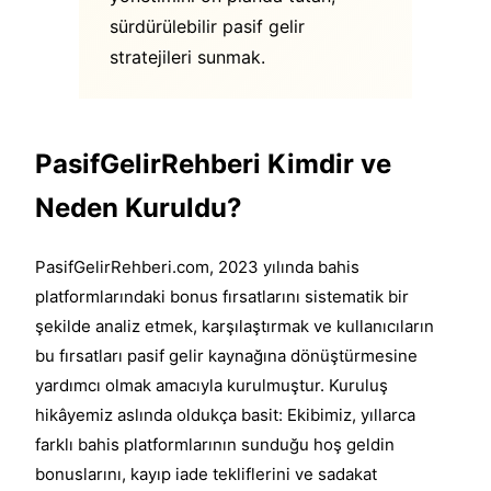
sürdürülebilir pasif gelir
stratejileri sunmak.
PasifGelirRehberi Kimdir ve
Neden Kuruldu?
PasifGelirRehberi.com, 2023 yılında bahis
platformlarındaki bonus fırsatlarını sistematik bir
şekilde analiz etmek, karşılaştırmak ve kullanıcıların
bu fırsatları pasif gelir kaynağına dönüştürmesine
yardımcı olmak amacıyla kurulmuştur. Kuruluş
hikâyemiz aslında oldukça basit: Ekibimiz, yıllarca
farklı bahis platformlarının sunduğu hoş geldin
bonuslarını, kayıp iade tekliflerini ve sadakat