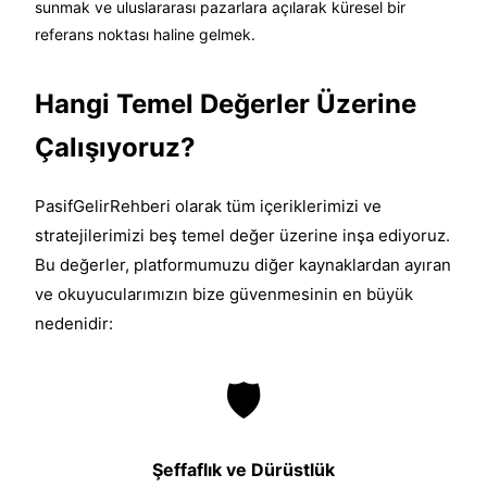
sunmak ve uluslararası pazarlara açılarak küresel bir
referans noktası haline gelmek.
Hangi Temel Değerler Üzerine
Çalışıyoruz?
PasifGelirRehberi olarak tüm içeriklerimizi ve
stratejilerimizi beş temel değer üzerine inşa ediyoruz.
Bu değerler, platformumuzu diğer kaynaklardan ayıran
ve okuyucularımızın bize güvenmesinin en büyük
nedenidir:
🛡️
Şeffaflık ve Dürüstlük