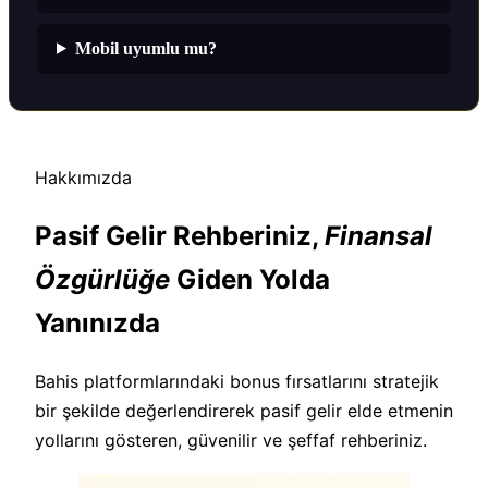
Mobil uyumlu mu?
Hakkımızda
Pasif Gelir Rehberiniz,
Finansal
Özgürlüğe
Giden Yolda
Yanınızda
Bahis platformlarındaki bonus fırsatlarını stratejik
bir şekilde değerlendirerek pasif gelir elde etmenin
yollarını gösteren, güvenilir ve şeffaf rehberiniz.