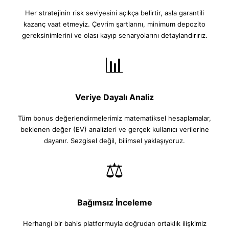
Her stratejinin risk seviyesini açıkça belirtir, asla garantili
kazanç vaat etmeyiz. Çevrim şartlarını, minimum depozito
gereksinimlerini ve olası kayıp senaryolarını detaylandırırız.
📊
Veriye Dayalı Analiz
Tüm bonus değerlendirmelerimiz matematiksel hesaplamalar,
beklenen değer (EV) analizleri ve gerçek kullanıcı verilerine
dayanır. Sezgisel değil, bilimsel yaklaşıyoruz.
⚖️
Bağımsız İnceleme
Herhangi bir bahis platformuyla doğrudan ortaklık ilişkimiz