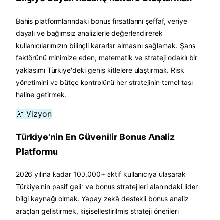
Bahis platformlarındaki bonus fırsatlarını şeffaf, veriye
dayalı ve bağımsız analizlerle değerlendirerek
kullanıcılarımızın bilinçli kararlar almasını sağlamak. Şans
faktörünü minimize eden, matematik ve strateji odaklı bir
yaklaşımı Türkiye'deki geniş kitlelere ulaştırmak. Risk
yönetimini ve bütçe kontrolünü her stratejinin temel taşı
haline getirmek.
🔭 Vizyon
Türkiye'nin En Güvenilir Bonus Analiz
Platformu
2026 yılına kadar 100.000+ aktif kullanıcıya ulaşarak
Türkiye'nin pasif gelir ve bonus stratejileri alanındaki lider
bilgi kaynağı olmak. Yapay zekâ destekli bonus analiz
araçları geliştirmek, kişiselleştirilmiş strateji önerileri